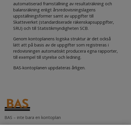
automatiserad framställning av resultaträkning och
balansräkning enligt årsredovisningslagens
uppställningsformer samt av uppgifter till
Skatteverket (standardiserade räkenskapsuppgifter,
SRU) och till Statistikmyndigheten SCB.
Genom kontoplanens logiska struktur är det också
lätt att på basis av de uppgifter som registreras i
redovisningen automatiskt producera egna rapporter,
till exempel till styrelse och ledning.
BAS-kontoplanen uppdateras årligen.
BAS – inte bara en kontoplan
BAS-kontogruppen i Stockholm AB