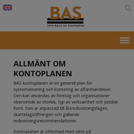
×
+
Kontoplaner
+
Produkter
Bulletinen
+
Om BAS
Frågor och svar
ALLMÄNT OM
Nyhetsbrev
KONTOPLANEN
Kontakt
BAS-kontoplanen är en generell plan för
systematisering och kontering av affärshändelser.
+
About BAS
Den kan användas av företag och organisationer
oberoende av storlek, typ av verksamhet och juridisk
form. Den är anpassad till årsredovisningslagen,
skattelagstiftningen och gällande
redovisningsrekommendationer.
Kontoplanen är utformad med sikte på