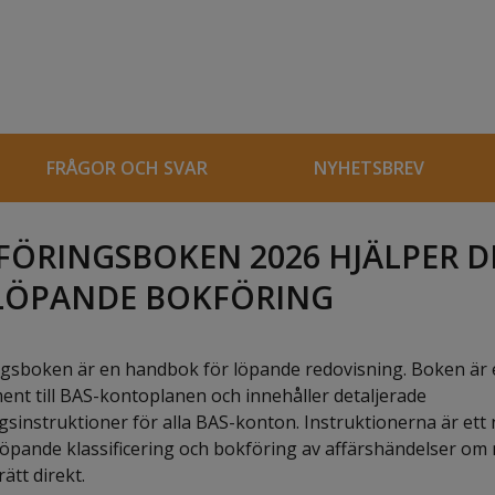
FRÅGOR OCH SVAR
NYHETSBREV
ÖRINGSBOKEN 2026 HJÄLPER DI
 LÖPANDE BOKFÖRING
gsboken är en handbok för löpande redovisning. Boken är et
nt till BAS-kontoplanen och innehåller detaljerade
gsinstruktioner för alla BAS-konton. Instruktionerna är ett
 löpande klassificering och bokföring av affärshändelser om 
ätt direkt.