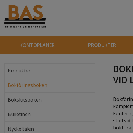
KONTOPLANER
PRODUKTER
BOKF
Produkter
VID
Bokföringsboken
Bokförin
Bokslutsboken
kompleme
konterin
Bulletinen
stöd vid
bokföra r
Nyckeltalen