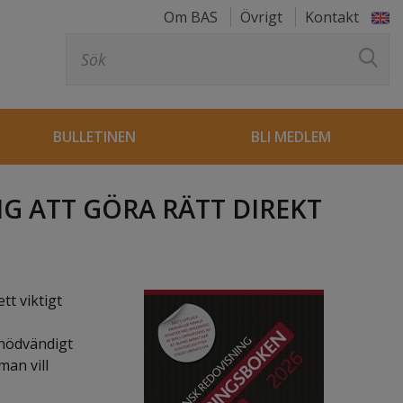
Om BAS
Övrigt
Kontakt
Sök
efter:
BULLETINEN
BLI MEDLEM
G ATT GÖRA RÄTT DIREKT
t viktigt
 nödvändigt
man vill