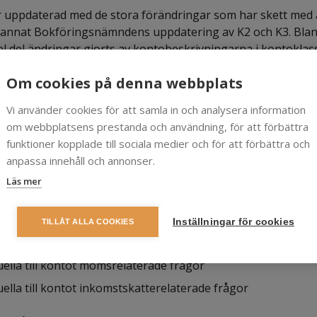
 uppdaterad med de stora förändringar som har skett med
 annat Bokföringsnämndens uppdatering av K2 och K3. Bla
el del ändringar gjorts av kontobeskrivningarna i kontoklass
ionerna innehåller följande rubriker:
Om cookies på denna webbplats
om ska bokföras på ett konto
Vi använder cookies för att samla in och analysera information
om webbplatsens prestanda och användning, för att förbättra
an särskilt bör observera
funktioner kopplade till sociala medier och för att förbättra och
an inte ska bokföra på kontot
anpassa innehåll och annonser.
ontot kan underindelas
Läs mer
ga motkonton
erade konton
Inställningar för cookies
TILLÅT ALLA COOKIES
tering till SCB
ella till kontot momsrelaterade frågor
ella till kontot inkomstskatterelaterade frågor