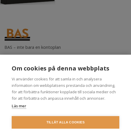
BAS – inte bara en kontoplan
BAS-kontogruppen i Stockholm AB
Klara Södra Kyrkog. 1
Om cookies på denna webbplats
111 52 Stockholm
info@bas.se
Vi använder cookies för att samla in och analysera
information om webbplatsens prestanda och användning,
Kontoplaner
Om BAS
för att förbättra funktioner kopplade till sociala medier och
Produkter
Övrigt
för att förbättra och anpassa innehåll och annonser.
Frågor och svar
Kontakt
Läs mer
Nyhetsbrev
In English
Cookies
Personuppgifter
TILLÅT ALLA COOKIES