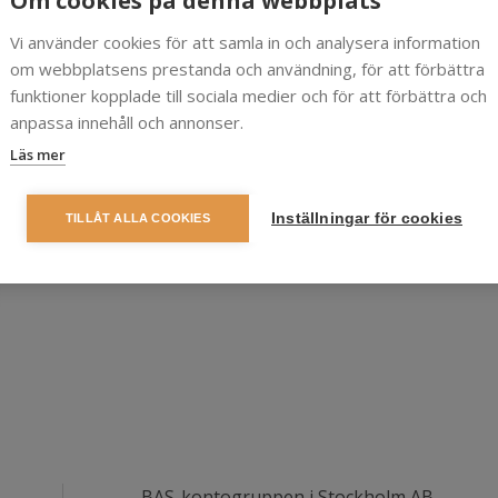
Om cookies på denna webbplats
Vi använder cookies för att samla in och analysera information
om webbplatsens prestanda och användning, för att förbättra
funktioner kopplade till sociala medier och för att förbättra och
anpassa innehåll och annonser.
Läs mer
Inställningar för cookies
TILLÅT ALLA COOKIES
BAS-kontogruppen i Stockholm AB