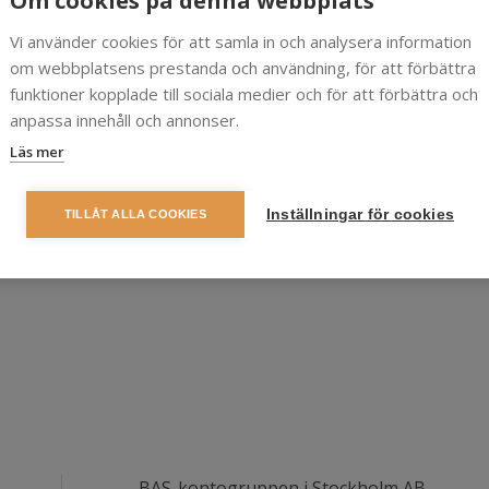
Om cookies på denna webbplats
Vi använder cookies för att samla in och analysera information
om webbplatsens prestanda och användning, för att förbättra
funktioner kopplade till sociala medier och för att förbättra och
anpassa innehåll och annonser.
Läs mer
Inställningar för cookies
TILLÅT ALLA COOKIES
BAS-kontogruppen i Stockholm AB