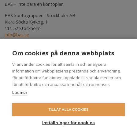
BAS – inte bara en kontoplan
BAS-kontogruppen i Stockholm AB
Klara Södra Kyrkog. 1
111 52 Stockholm
info@bas.se
Kontoplaner
Om BAS
Om cookies på denna webbplats
Produkter
Övrigt
Frågor och svar
Kontakt
Vi använder cookies för att samla in och analysera
Nyhetsbrev
In English
information om webbplatsens prestanda och användning,
för att förbättra funktioner kopplade till sociala medier och
Cookies
Personuppgifter
för att förbättra och anpassa innehåll och annonser.
Läs mer
TILLÅT ALLA COOKIES
Inställningar för cookies