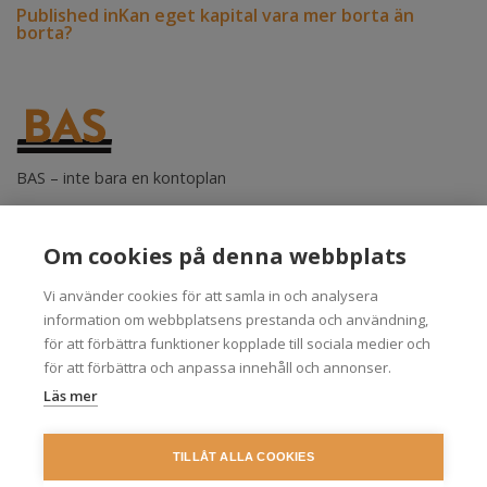
Published in
Kan eget kapital vara mer borta än
borta?
BAS – inte bara en kontoplan
BAS-kontogruppen i Stockholm AB
Klara Södra Kyrkog. 1
Om cookies på denna webbplats
111 52 Stockholm
info@bas.se
Vi använder cookies för att samla in och analysera
information om webbplatsens prestanda och användning,
Kontoplaner
Om BAS
för att förbättra funktioner kopplade till sociala medier och
Produkter
Övrigt
för att förbättra och anpassa innehåll och annonser.
Frågor och svar
Kontakt
Läs mer
Nyhetsbrev
In English
Cookies
Personuppgifter
TILLÅT ALLA COOKIES