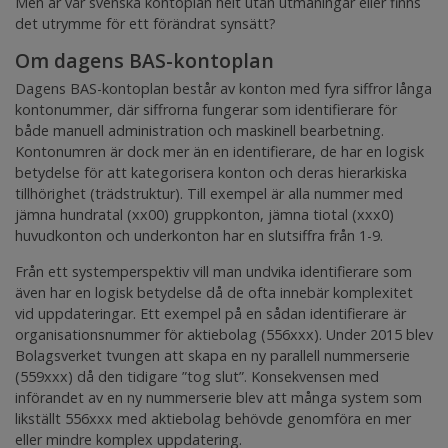
Men är vår svenska kontoplan helt utan utmaningar eller finns
det utrymme för ett förändrat synsätt?
Om dagens BAS-kontoplan
Dagens BAS-kontoplan består av konton med fyra siffror långa
kontonummer, där siffrorna fungerar som identifierare för
både manuell administration och maskinell bearbetning.
Kontonumren är dock mer än en identifierare, de har en logisk
betydelse för att kategorisera konton och deras hierarkiska
tillhörighet (trädstruktur). Till exempel är alla nummer med
jämna hundratal (xx00) gruppkonton, jämna tiotal (xxx0)
huvudkonton och underkonton har en slutsiffra från 1-9.
Från ett systemperspektiv vill man undvika identifierare som
även har en logisk betydelse då de ofta innebär komplexitet
vid uppdateringar. Ett exempel på en sådan identifierare är
organisationsnummer för aktiebolag (556xxx). Under 2015 blev
Bolagsverket tvungen att skapa en ny parallell nummerserie
(559xxx) då den tidigare ”tog slut”. Konsekvensen med
införandet av en ny nummerserie blev att många system som
likställt 556xxx med aktiebolag behövde genomföra en mer
eller mindre komplex uppdatering.