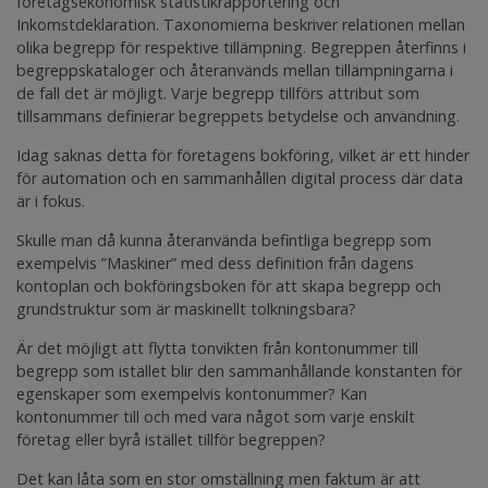
företagsekonomisk statistikrapportering och
Inkomstdeklaration. Taxonomierna beskriver relationen mellan
olika begrepp för respektive tillämpning. Begreppen återfinns i
begreppskataloger och återanvänds mellan tillämpningarna i
de fall det är möjligt. Varje begrepp tillförs attribut som
tillsammans definierar begreppets betydelse och användning.
Idag saknas detta för företagens bokföring, vilket är ett hinder
för automation och en sammanhållen digital process där data
är i fokus.
Skulle man då kunna återanvända befintliga begrepp som
exempelvis ”Maskiner” med dess definition från dagens
kontoplan och bokföringsboken för att skapa begrepp och
grundstruktur som är maskinellt tolkningsbara?
Är det möjligt att flytta tonvikten från kontonummer till
begrepp som istället blir den sammanhållande konstanten för
egenskaper som exempelvis kontonummer? Kan
kontonummer till och med vara något som varje enskilt
företag eller byrå istället tillför begreppen?
Det kan låta som en stor omställning men faktum är att