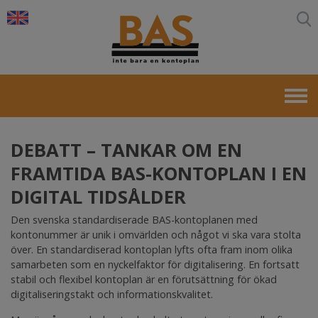
×
+
Kontoplaner
+
Produkter
Bulletinen
+
Om BAS
Frågor och svar
DEBATT – TANKAR OM EN
Nyhetsbrev
FRAMTIDA BAS-KONTOPLAN I EN
DIGITAL TIDSÅLDER
Kontakt
+
About BAS
Den svenska standardiserade BAS-kontoplanen med
kontonummer är unik i omvärlden och något vi ska vara stolta
över. En standardiserad kontoplan lyfts ofta fram inom olika
samarbeten som en nyckelfaktor för digitalisering. En fortsatt
stabil och flexibel kontoplan är en förutsättning för ökad
digitaliseringstakt och informationskvalitet.