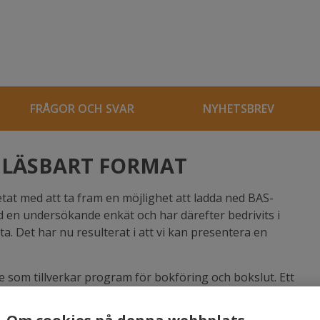
FRÅGOR OCH SVAR
NYHETSBREV
NLÄSBART FORMAT
tat med att ta fram en möjlighet att ladda ned BAS-
 en undersökande enkät och har därefter bedrivits i
a. Det har nu resulterat i att vi kan presentera en
e som tillverkar program för bokföring och bokslut. Ett
 av BAS-kontoplanen genom att underlätta för de som
de kontoplan.