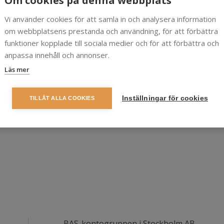
Om cookies på denna webbplats
ll
info@bas.se
för tillgång och mer information.
Vi använder cookies för att samla in och analysera information
om webbplatsens prestanda och användning, för att förbättra
funktioner kopplade till sociala medier och för att förbättra och
anpassa innehåll och annonser.
Läs mer
Inställningar för cookies
TILLÅT ALLA COOKIES
BAS-kontogruppen i Stockholm AB