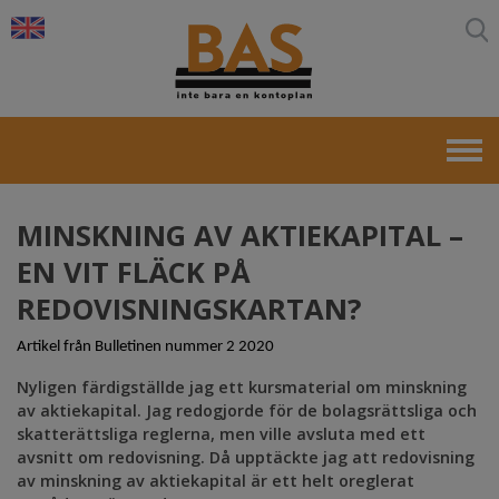
×
+
Kontoplaner
+
Produkter
Bulletinen
+
Om BAS
Frågor och svar
MINSKNING AV AKTIEKAPITAL –
Nyhetsbrev
EN VIT FLÄCK PÅ
REDOVISNINGSKARTAN?
Kontakt
+
About BAS
Artikel från Bulletinen nummer 2 2020
Nyligen färdigställde jag ett kursmaterial om minskning
av aktiekapital. Jag redogjorde för de bolagsrättsliga och
skatterättsliga reglerna, men ville avsluta med ett
avsnitt om redovisning. Då upptäckte jag att redovisning
av minskning av aktiekapital är ett helt oreglerat