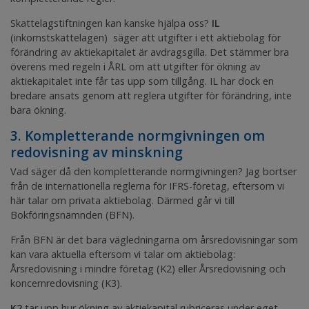
Skattelagstiftningen kan kanske hjälpa oss?
IL
(inkomstskattelagen) säger att utgifter i ett aktiebolag för
förändring av aktiekapitalet är avdragsgilla. Det stämmer bra
överens med regeln i ÅRL om att utgifter för ökning av
aktiekapitalet inte får tas upp som tillgång. IL har dock en
bredare ansats genom att reglera utgifter för
förändring
, inte
bara ökning.
3. Kompletterande normgivningen om
redovisning av minskning
Vad säger då den kompletterande normgivningen? Jag bortser
från de internationella reglerna för IFRS-företag, eftersom vi
här talar om privata aktiebolag. Därmed går vi till
Bokföringsnämnden (BFN).
Från BFN är det bara vägledningarna om årsredovisningar som
kan vara aktuella eftersom vi talar om aktiebolag:
Årsredovisning i mindre företag
(K2) eller
Årsredovisning och
koncernredovisning
(K3).
K2
tar upp hur ökning av aktiekapital rubriceras under eget