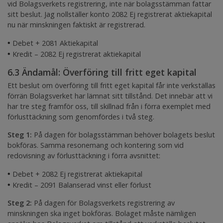
vid Bolagsverkets registrering, inte när bolagsstämman fattar
sitt beslut. Jag nollställer konto 2082
Ej registrerat aktiekapital
nu när minskningen faktiskt är registrerad.
•
Debet + 2081
Aktiekapital
•
Kredit – 2082
Ej registrerat aktiekapital
6.3 Ändamål: Överföring till fritt eget kapital
Ett beslut om överföring till fritt eget kapital får inte verkställas
förrän Bolagsverket har lämnat sitt tillstånd. Det innebär att vi
har tre steg framför oss, till skillnad från i förra exemplet med
förlusttäckning som genomfördes i två steg.
Steg 1:
På dagen för bolagsstämman behöver bolagets beslut
bokföras. Samma resonemang och kontering som vid
redovisning av förlusttäckning i förra avsnittet:
•
Debet + 2082
Ej registrerat aktiekapital
•
Kredit – 2091
Balanserad vinst eller förlust
Steg 2:
På dagen för Bolagsverkets registrering av
minskningen ska inget bokföras. Bolaget måste nämligen