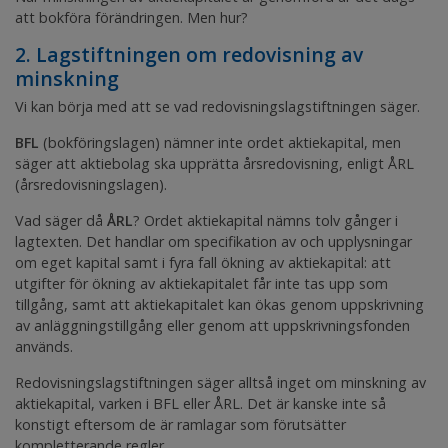
att bokföra förändringen. Men hur?
2. Lagstiftningen om redovisning av
minskning
Vi kan börja med att se vad redovisningslagstiftningen säger.
BFL
(bokföringslagen) nämner inte ordet aktiekapital, men
säger att aktiebolag ska upprätta årsredovisning, enligt ÅRL
(årsredovisningslagen).
Vad säger då
ÅRL
? Ordet aktiekapital nämns tolv gånger i
lagtexten. Det handlar om specifikation av och upplysningar
om eget kapital samt i fyra fall ökning av aktiekapital: att
utgifter för ökning av aktiekapitalet får inte tas upp som
tillgång, samt att aktiekapitalet kan ökas genom uppskrivning
av anläggningstillgång eller genom att uppskrivningsfonden
används.
Redovisningslagstiftningen säger alltså inget om minskning av
aktiekapital, varken i BFL eller ÅRL. Det är kanske inte så
konstigt eftersom de är ramlagar som förutsätter
kompletterande regler.