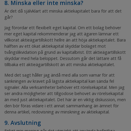
8. Minska eller inte minska?
Är det då självklart att minska aktiekapitalet bara för att det
går?
Jag förordar ett flexibelt eget kapital. Om ett bolag behöver
mer eget kapital rekommenderar jag att ägaren lämnar ett
villkorat aktieägartillskott hellre än att höja aktiekapitalet. Bara
hälften av ett ökat aktiekapital skyddar bolaget mot
tvångslikvidation på grund av kapitalbrist. Ett aktieägartillskott
skyddar med hela beloppet. Dessutom går det lättare att få
tillbaka ett aktieägartillskott än att minska aktiekapitalet.
Med det sagt håller jag ändå med alla som varnar för att
sänkningen av kravet på lägsta aktiekapital kan sända fel
signaler. Alla verksamheter behöver ett rörelsekapital. Men jag
ser andra möjligheter att tillgodose behovet av rörelsekapital
än med just aktiekapitalet. Det här är en viktig diskussion, men
den bör föras vidare i ett annat sammanhang än ämnet för
denna artikel,
redovisning
av minskning av aktiekapital.
9. Avslutning
Enligt min mening går det utmärkt att använda befintliga