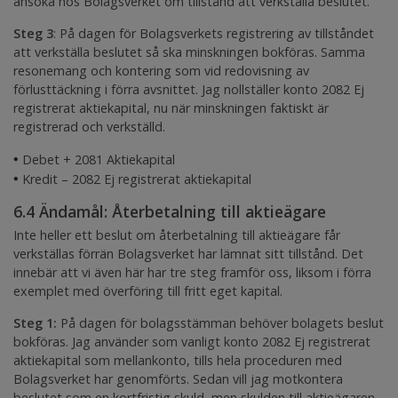
ansöka hos Bolagsverket om tillstånd att verkställa beslutet.
Steg 3
: På dagen för Bolagsverkets registrering av tillståndet
att verkställa beslutet så ska minskningen bokföras. Samma
resonemang och kontering som vid redovisning av
förlusttäckning i förra avsnittet. Jag nollställer konto 2082
Ej
registrerat aktiekapital
, nu när minskningen faktiskt är
registrerad och verkställd.
•
Debet + 2081
Aktiekapital
•
Kredit – 2082
Ej registrerat aktiekapital
6.4 Ändamål: Återbetalning till aktieägare
Inte heller ett beslut om återbetalning till aktieägare får
verkställas förrän Bolagsverket har lämnat sitt tillstånd. Det
innebär att vi även här har tre steg framför oss, liksom i förra
exemplet med överföring till fritt eget kapital.
Steg 1:
På dagen för bolagsstämman behöver bolagets beslut
bokföras. Jag använder som vanligt konto 2082
Ej registrerat
aktiekapital
som mellankonto, tills hela proceduren med
Bolagsverket har genomförts. Sedan vill jag motkontera
beslutet som en kortfristig skuld, men skulden till aktieägaren