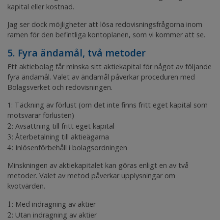
kapital eller kostnad.
Jag ser dock möjligheter att lösa redovisningsfrågorna inom
ramen för den befintliga kontoplanen, som vi kommer att se.
5. Fyra ändamål, två metoder
Ett aktiebolag får minska sitt aktiekapital för något av följande
fyra ändamål. Valet av ändamål påverkar proceduren med
Bolagsverket och redovisningen.
1: Täckning av förlust (om det inte finns fritt eget kapital som
motsvarar förlusten)
2:
Avsättning till fritt eget kapital
3:
Återbetalning till aktieägarna
4:
Inlösenförbehåll i bolagsordningen
Minskningen av aktiekapitalet kan göras enligt en av två
metoder. Valet av metod påverkar upplysningar om
kvotvärden.
1:
Med indragning av aktier
2:
Utan indragning av aktier