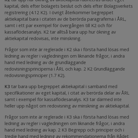
kapital, dels efter bolagets beslut och dels efter Bolagsverkets
registrering (4.12 K2). I övrigt återkommer begreppet
aktiekapital bara i citaten av de berörda paragraferna i ÅRL,
samt i ett par exempel för övergången till K2 och för
kassaflödesanalys. K2 tar alltså bara upp hur ökning av
aktiekapital redovisas, inte minskning.
Frågor som inte är reglerade i K2 ska i första hand lösas med
ledning av regler i vägledningen om liknande frågor, i andra
hand med ledning av de grundläggande
redovisningsprinciperna i ÅRL och kap. 2 K2
Grundläggande
redovisningsprinciper
(1.7 K2).
K3
tar bara upp begreppet aktiekapital i samband med
specifikationer av eget kapital, i citat av berörda delar av ÅRL
samt i exempel för kassaflödesanalys. K3 tar därmed inte
heller upp något om redovisning av minskning av aktiekapital.
Frågor som inte är reglerade i K3 ska i första hand lösas med
ledning av regler i vägledningen om liknande frågor, i andra
hand med ledning av kap. 2 K3
Begrepp och principer
och i
tredje hand med ledning av rekommendationerna från Rådet