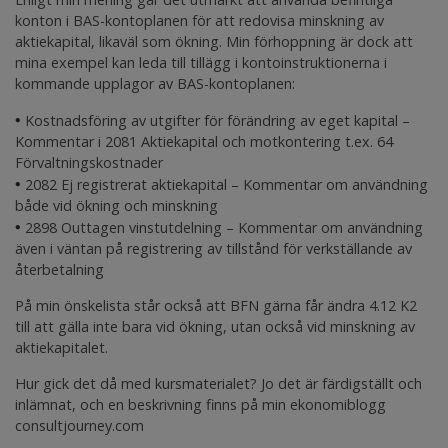
konton i BAS-kontoplanen för att redovisa minskning av
aktiekapital, likaväl som ökning. Min förhoppning är dock att
mina exempel kan leda till tillägg i kontoinstruktionerna i
kommande upplagor av BAS-kontoplanen:
•
Kostnadsföring av utgifter för förändring av eget kapital –
Kommentar i 2081
Aktiekapital
och motkontering t.ex. 64
Förvaltningskostnader
•
2082
Ej registrerat aktiekapital
– Kommentar om användning
både vid ökning och minskning
•
2898
Outtagen vinstutdelning
– Kommentar om användning
även i väntan på registrering av tillstånd för verkställande av
återbetalning
På min önskelista står också att BFN gärna får ändra 4.12 K2
till att gälla inte bara vid ökning, utan också vid minskning av
aktiekapitalet.
Hur gick det då med kursmaterialet? Jo det är färdigställt och
inlämnat, och en beskrivning finns på min ekonomiblogg
consultjourney.com