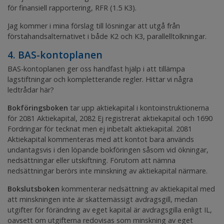
för finansiell rapportering, RFR (1.5 K3).
Jag kommer i mina förslag till lösningar att utgå från
förstahandsalternativet i både K2 och K3, parallelltolkningar.
4. BAS-kontoplanen
BAS-kontoplanen ger oss handfast hjälp i att tillämpa
lagstiftningar och kompletterande regler. Hittar vi några
ledtrådar här?
Bokföringsboken
tar upp aktiekapital i kontoinstruktionerna
för 2081
Aktiekapital
, 2082
Ej registrerat aktiekapital
och 1690
Fordringar för tecknat men ej inbetalt aktiekapital
. 2081
Aktiekapital
kommenteras med att kontot bara används
undantagsvis i den löpande bokföringen såsom vid ökningar,
nedsättningar eller utskiftning. Förutom att nämna
nedsättningar berörs inte minskning av aktiekapital närmare.
Bokslutsboken
kommenterar nedsättning av aktiekapital med
att minskningen inte är skattemässigt avdragsgill, medan
utgifter för förändring av eget kapital är avdragsgilla enligt IL,
oavsett om utgifterna redovisas som minskning av eget