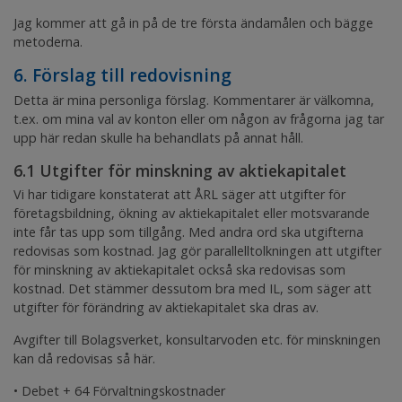
Jag kommer att gå in på de tre första ändamålen och bägge
metoderna.
6. Förslag till redovisning
Detta är mina personliga förslag. Kommentarer är välkomna,
t.ex. om mina val av konton eller om någon av frågorna jag tar
upp här redan skulle ha behandlats på annat håll.
6.1 Utgifter för minskning av aktiekapitalet
Vi har tidigare konstaterat att ÅRL säger att utgifter för
företagsbildning,
ökning
av aktiekapitalet eller motsvarande
inte får tas upp som tillgång. Med andra ord ska utgifterna
redovisas som kostnad. Jag gör parallelltolkningen att utgifter
för
minskning
av aktiekapitalet också ska redovisas som
kostnad. Det stämmer dessutom bra med IL, som säger att
utgifter för
förändring
av aktiekapitalet ska dras av.
Avgifter till Bolagsverket, konsultarvoden etc. för minskningen
kan då redovisas så här.
• Debet + 64 Förvaltningskostnader