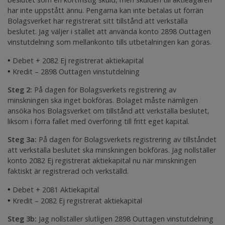
har inte uppstått ännu. Pengarna kan inte betalas ut förrän
Bolagsverket har registrerat sitt tillstånd att verkställa
beslutet. Jag väljer i stället att använda konto 2898
Outtagen
vinstutdelning
som mellankonto tills utbetalningen kan göras.
•
Debet + 2082
Ej registrerat aktiekapital
•
Kredit – 2898
Outtagen vinstutdelning
Steg 2:
På dagen för Bolagsverkets registrering av
minskningen ska inget bokföras. Bolaget måste nämligen
ansöka hos Bolagsverket om tillstånd att verkställa beslutet,
liksom i förra fallet med överföring till fritt eget kapital.
Steg 3a:
På dagen för Bolagsverkets registrering av tillståndet
att verkställa beslutet ska minskningen bokföras. Jag nollställer
konto 2082
Ej registrerat aktiekapital
nu när minskningen
faktiskt är registrerad och verkställd.
•
Debet + 2081
Aktiekapital
•
Kredit – 2082
Ej registrerat aktiekapital
Steg 3b:
Jag nollställer slutligen 2898
Outtagen vinstutdelning